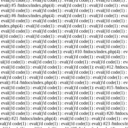
 eval()'d code(1) : eval()'d code(1) : eval()'d code(1) : eval()'d code(1) :
 eval() #5 /htdocs/index.php(4) : eval()'d code(1) : eval()'d code(1) : eval
 eval()'d code(1) : eval()'d code(1) : eval()'d code(1) : eval()'d code(1) :
 eval() #6 /htdocs/index.php(4) : eval()'d code(1) : eval()'d code(1) : eval
 eval()'d code(1) : eval()'d code(1) : eval()'d code(1) : eval()'d code(1) :
index.php(4) : eval()'d code(1) : eval()'d code(1) : eval()'d code(1) : eval
 eval()'d code(1) : eval()'d code(1) : eval()'d code(1) : eval()'d code(1) :
()'d code(1) : eval()'d code(1) : eval()'d code(1) : eval()'d code(1) : eval
: eval()'d code(1) : eval()'d code(1) : eval()'d code(1) : eval()'d code(1) 
 eval()'d code(1) : eval()'d code(1) : eval()'d code(1) : eval()'d code(1) :
: eval()'d code(1) : eval()'d code(1): eval() #10 /htdocs/index.php(4) : eva
 eval()'d code(1) : eval()'d code(1) : eval()'d code(1) : eval()'d code(1) :
l()'d code(1) : eval()'d code(1) : eval()'d code(1) : eval()'d code(1) : eva
: eval()'d code(1) : eval()'d code(1) : eval()'d code(1): eval() #12 /htdocs
 eval()'d code(1) : eval()'d code(1) : eval()'d code(1) : eval()'d code(1) :
al()'d code(1) : eval()'d code(1) : eval()'d code(1) : eval()'d code(1) : ev
 eval() #14 /htdocs/index.php(4) : eval()'d code(1) : eval()'d code(1) : eva
: eval()'d code(1) : eval()'d code(1) : eval()'d code(1): eval() #15 /htdocs
: eval()'d code(1) : eval()'d code(1) : eval()'d code(1) : eval()'d code(1) 
: eval()'d code(1) : eval()'d code(1) : eval()'d code(1) : eval()'d code(1) 
: eval()'d code(1) : eval()'d code(1) : eval()'d code(1) : eval()'d code(1) 
: eval()'d code(1) : eval()'d code(1) : eval()'d code(1) : eval()'d code(1) 
: eval()'d code(1) : eval()'d code(1) : eval()'d code(1): eval() #20 /htdocs
 eval() #21 /htdocs/index.php(4) : eval()'d code(1) : eval()'d code(1) : eva
val()'d code(1) : eval()'d code(1) : eval()'d code(1): eval() #23 /htdocs/i