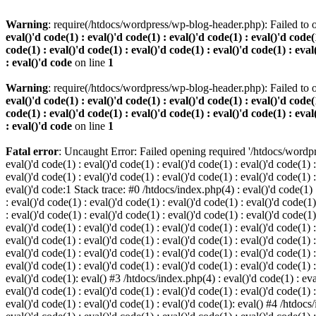
Warning
: require(/htdocs/wordpress/wp-blog-header.php): Failed to o
eval()'d code(1) : eval()'d code(1) : eval()'d code(1) : eval()'d code(1
code(1) : eval()'d code(1) : eval()'d code(1) : eval()'d code(1) : eval
: eval()'d code
on line
1
Warning
: require(/htdocs/wordpress/wp-blog-header.php): Failed to o
eval()'d code(1) : eval()'d code(1) : eval()'d code(1) : eval()'d code(1
code(1) : eval()'d code(1) : eval()'d code(1) : eval()'d code(1) : eval
: eval()'d code
on line
1
Fatal error
: Uncaught Error: Failed opening required '/htdocs/wordpres
eval()'d code(1) : eval()'d code(1) : eval()'d code(1) : eval()'d code(1) :
eval()'d code(1) : eval()'d code(1) : eval()'d code(1) : eval()'d code(1) :
eval()'d code:1 Stack trace: #0 /htdocs/index.php(4) : eval()'d code(1) : 
: eval()'d code(1) : eval()'d code(1) : eval()'d code(1) : eval()'d code(1)
: eval()'d code(1) : eval()'d code(1) : eval()'d code(1) : eval()'d code(1
eval()'d code(1) : eval()'d code(1) : eval()'d code(1) : eval()'d code(1) :
eval()'d code(1) : eval()'d code(1) : eval()'d code(1) : eval()'d code(1) 
eval()'d code(1) : eval()'d code(1) : eval()'d code(1) : eval()'d code(1) :
eval()'d code(1) : eval()'d code(1) : eval()'d code(1) : eval()'d code(1) :
eval()'d code(1): eval() #3 /htdocs/index.php(4) : eval()'d code(1) : eval
eval()'d code(1) : eval()'d code(1) : eval()'d code(1) : eval()'d code(1) :
eval()'d code(1) : eval()'d code(1) : eval()'d code(1): eval() #4 /htdocs/