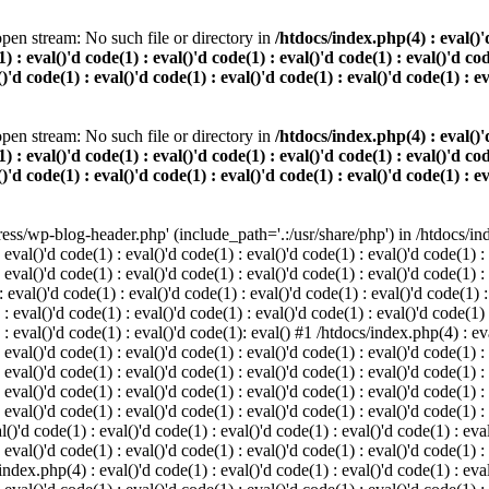
pen stream: No such file or directory in
/htdocs/index.php(4) : eval()'d
) : eval()'d code(1) : eval()'d code(1) : eval()'d code(1) : eval()'d cod
()'d code(1) : eval()'d code(1) : eval()'d code(1) : eval()'d code(1) : e
pen stream: No such file or directory in
/htdocs/index.php(4) : eval()'d
) : eval()'d code(1) : eval()'d code(1) : eval()'d code(1) : eval()'d cod
()'d code(1) : eval()'d code(1) : eval()'d code(1) : eval()'d code(1) : e
s/wp-blog-header.php' (include_path='.:/usr/share/php') in /htdocs/index
 eval()'d code(1) : eval()'d code(1) : eval()'d code(1) : eval()'d code(1) :
 eval()'d code(1) : eval()'d code(1) : eval()'d code(1) : eval()'d code(1) :
eval()'d code(1) : eval()'d code(1) : eval()'d code(1) : eval()'d code(1) :
 : eval()'d code(1) : eval()'d code(1) : eval()'d code(1) : eval()'d code(1)
) : eval()'d code(1) : eval()'d code(1): eval() #1 /htdocs/index.php(4) : ev
 eval()'d code(1) : eval()'d code(1) : eval()'d code(1) : eval()'d code(1) :
: eval()'d code(1) : eval()'d code(1) : eval()'d code(1) : eval()'d code(1) 
 eval()'d code(1) : eval()'d code(1) : eval()'d code(1) : eval()'d code(1) :
 eval()'d code(1) : eval()'d code(1) : eval()'d code(1) : eval()'d code(1) :
()'d code(1) : eval()'d code(1) : eval()'d code(1) : eval()'d code(1) : eval
 eval()'d code(1) : eval()'d code(1) : eval()'d code(1) : eval()'d code(1) :
index.php(4) : eval()'d code(1) : eval()'d code(1) : eval()'d code(1) : eval