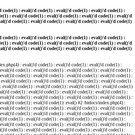
 code(1) : eval()'d code(1) : eval()'d code(1) : eval()'d code(1) :
e(1) : eval()'d code(1) : eval()'d code(1) : eval()'d code(1) : eval()'d
val()'d code(1) : eval()'d code(1) : eval()'d code(1) : eval()'d code(1)
 code(1) : eval()'d code(1) : eval()'d code(1) : eval()'d code(1) :
e(1) : eval()'d code(1) : eval()'d code(1) : eval()'d code(1) : eval()'d
val()'d code(1) : eval()'d code(1) : eval()'d code(1) : eval()'d code(1)
.php(4) : eval()'d code(1) : eval()'d code(1) : eval()'d code(1) :
 eval()'d code(1) : eval()'d code(1) : eval()'d code(1) : eval()'d code(1) :
 eval()'d code(1) : eval()'d code(1) : eval()'d code(1) : eval()'d code(1) :
 eval()'d code(1) : eval()'d code(1) : eval()'d code(1) : eval()'d code(1)
 : eval()'d code(1) : eval()'d code(1) : eval()'d code(1) : eval()'d code(1)
al()'d code(1) : eval()'d code(1) : eval()'d code(1) : eval()'d code(1) :
 eval()'d code(1) : eval()'d code(1) : eval()'d code(1) : eval()'d code(1) :
: eval()'d code(1) : eval()'d code(1): eval() #2 /htdocs/index.php(4) :
 eval()'d code(1) : eval()'d code(1) : eval()'d code(1) : eval()'d code(1) :
 eval()'d code(1) : eval()'d code(1) : eval()'d code(1) : eval()'d code(1) :
()'d code(1) : eval()'d code(1) : eval()'d code(1) : eval()'d code(1) :
 eval()'d code(1) : eval()'d code(1) : eval()'d code(1) : eval()'d code(1) :
()'d code(1) : eval()'d code(1) : eval()'d code(1) : eval()'d code(1) :